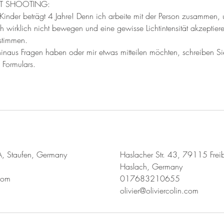
RT SHOOTING:
 Kinder beträgt 4 Jahre! Denn ich arbeite mit der Person zusammen,
ch wirklich nicht bewegen und eine gewisse Lichtintensität akzeptier
stimmen.
hinaus Fragen haben oder mir etwas mitteilen möchten, schreiben Sie
 Formulars.
2A, Staufen, Germany
Haslacher Str. 43, 79115 Freib
Haslach, Germany
.com
017683210655
olivier@oliviercolin.com