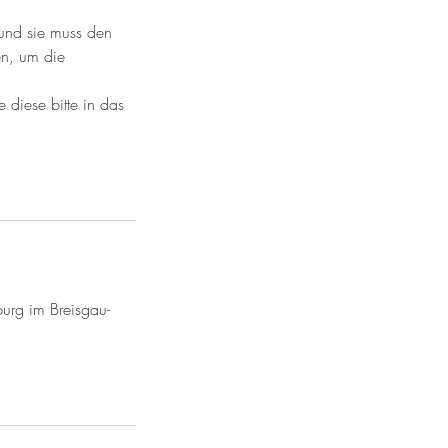
 und sie muss den
en, um die
 diese bitte in das
urg im Breisgau-