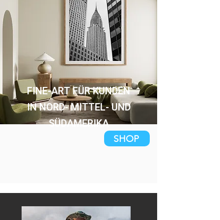
FINE-ART FÜR KUNDEN
IN NORD- MITTEL- UND
SÜDAMERIKA
SHOP