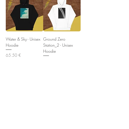
Water & Sky - Unisex
Ground Zero
Hoodie
Station_2 - Unisex
Hoodie
Preis
65,50 €
Preis
65,50 €
In den
In den
Warenkorb
Warenkorb