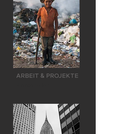
ARBEIT
PROJEKTE
&
Von nah bis fern