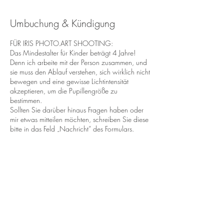
Umbuchung & Kündigung
FÜR IRIS PHOTO.ART SHOOTING:
Das Mindestalter für Kinder beträgt 4 Jahre!
Denn ich arbeite mit der Person zusammen, und
sie muss den Ablauf verstehen, sich wirklich nicht
bewegen und eine gewisse Lichtintensität
akzeptieren, um die Pupillengröße zu
bestimmen.
Sollten Sie darüber hinaus Fragen haben oder
mir etwas mitteilen möchten, schreiben Sie diese
bitte in das Feld „Nachricht“ des Formulars.
Vielen Dank
Olivier
Kontaktangaben
Wettelbrunner Str. 2A, Staufen,
Germany