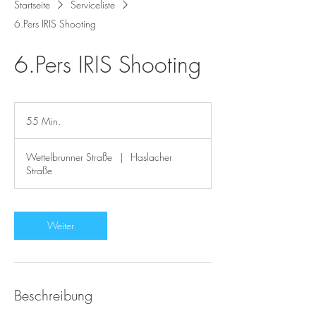
Startseite
Serviceliste
6.Pers IRIS Shooting
6.Pers IRIS Shooting
55 Min.
5
5
M
Wettelbrunner Straße
|
Haslacher
i
Straße
n
.
Weiter
Beschreibung