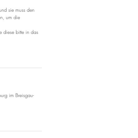
 und sie muss den
en, um die
 diese bitte in das
urg im Breisgau-