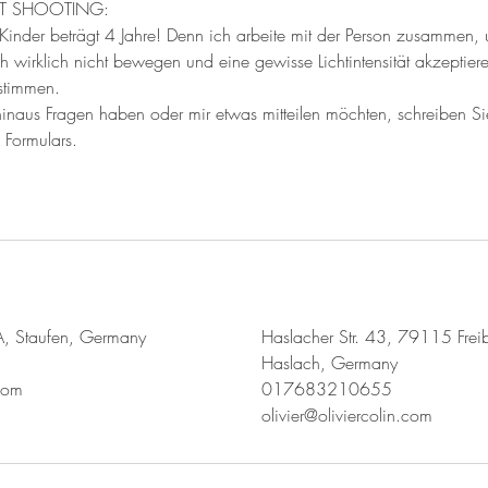
RT SHOOTING:
 Kinder beträgt 4 Jahre! Denn ich arbeite mit der Person zusammen,
ch wirklich nicht bewegen und eine gewisse Lichtintensität akzeptier
stimmen.
hinaus Fragen haben oder mir etwas mitteilen möchten, schreiben Sie
 Formulars.
2A, Staufen, Germany
Haslacher Str. 43, 79115 Freib
Haslach, Germany
.com
017683210655
olivier@oliviercolin.com